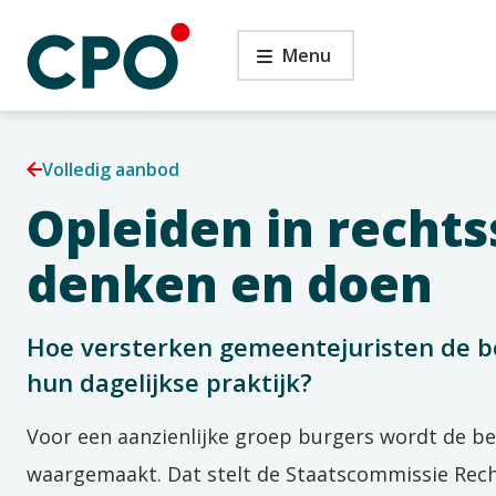
Ga
Zwolle
naar
Menu
–
de
rechtsstatelijk
inhoud
denken
en
doen
Volledig aanbod
Opleiden in rechts
denken en doen
Hoe versterken gemeentejuristen de be
hun dagelijkse praktijk?
Voor een aanzienlijke groep burgers wordt de bel
waargemaakt. Dat stelt de Staatscommissie Recht