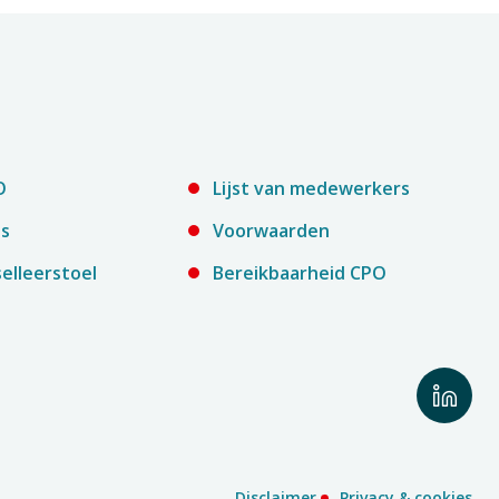
O
Lijst van medewerkers
es
Voorwaarden
elleerstoel
Bereikbaarheid CPO
Volg
ons
op
Linked
Disclaimer
Privacy & cookies