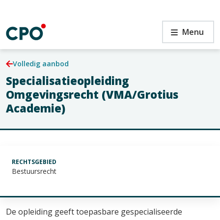
Ga
naar
de
en
Specialisatieopleiding
Menu
inhoud
Omgevingsrecht
(VMA/Grotius
Academie)
Volledig aanbod
Specialisatieopleiding
en
Omgevingsrecht (VMA/Grotius
Academie)
RECHTSGEBIED
Bestuursrecht
De opleiding geeft toepasbare gespecialiseerde