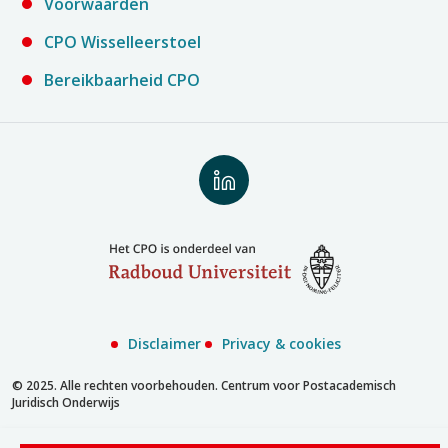
Voorwaarden
CPO Wisselleerstoel
Bereikbaarheid CPO
Volg
ons
op
LinkedIn
Disclaimer
Privacy & cookies
© 2025. Alle rechten voorbehouden. Centrum voor Postacademisch
Juridisch Onderwijs