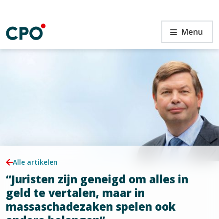
Ga
naar
de
“Juristen
Menu
inhoud
zijn
geneigd
om
alles
in
n
geld
te
vertalen,
maar
in
massaschadezaken
spelen
Alle artikelen
ook
“Juristen zijn geneigd om alles in
andere
belangen”
geld te vertalen, maar in
massaschadezaken spelen ook