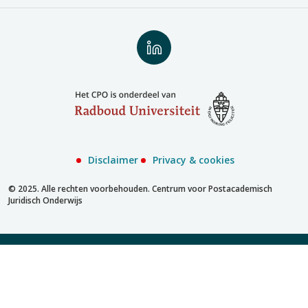
Volg
ons
op
LinkedIn
Disclaimer
Privacy & cookies
© 2025. Alle rechten voorbehouden. Centrum voor Postacademisch
Juridisch Onderwijs
Inschrijven met account
Inschrijven zonder account