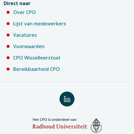
Direct naar
Over CPO
Lijst van medewerkers
Vacatures
Voorwaarden
CPO Wisselleerstoel
Bereikbaarheid CPO
Volg
ons
op
LinkedIn