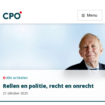
Ga
naar
de
Rellen
Menu
inhoud
en
politie,
recht
en
onrecht
n
Alle artikelen
Rellen en politie, recht en onrecht
21 oktober 2025