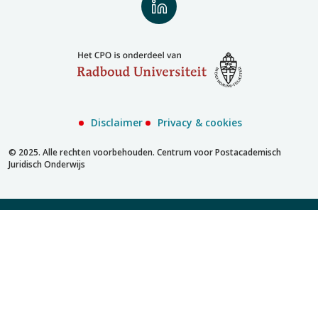
Volg
ons
op
LinkedIn
Disclaimer
Privacy & cookies
© 2025. Alle rechten voorbehouden. Centrum voor Postacademisch
Juridisch Onderwijs
Inschrijven met account
Inschrijven zonder account