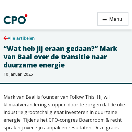
Ga
naar
de
Sluiten
“Wat
Menu
inhoud
heb
jij
eraan
Alle artikelen
gedaan?”
“Wat heb jij eraan gedaan?” Mark
Mark
Zoeken
van Baal over de transitie naar
van
Baal
duurzame energie
over
10 januari 2025
de
transitie
naar
duurzame
Mark van Baal is founder van Follow This. Hij wil
energie
klimaatverandering stoppen door te zorgen dat de olie-
industrie grootschalig gaat investeren in duurzame
energie. Tijdens het CPO-congres Boardroom & recht
sprak hij over zijn aanpak en resultaten. Deze gratis