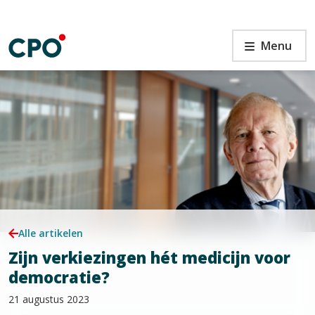
Ga
naar
de
Zijn
Menu
inhoud
verkiezingen
hét
medicijn
voor
democratie?
n
Alle artikelen
Zijn verkiezingen hét medicijn voor
democratie?
21 augustus 2023