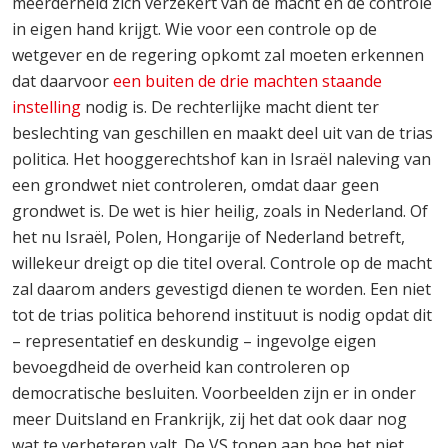
meerderheid zich verzekert van de macht en de controle
in eigen hand krijgt. Wie voor een controle op de
wetgever en de regering opkomt zal moeten erkennen
dat daarvoor
een buiten de drie machten staande
instelling
nodig is. De rechterlijke macht dient ter
beslechting van geschillen en maakt deel uit van de trias
politica. Het hooggerechtshof kan in Israël naleving van
een grondwet niet controleren, omdat daar geen
grondwet is. De wet is hier heilig, zoals in Nederland. Of
het nu Israël, Polen, Hongarije of Nederland betreft,
willekeur dreigt op die titel overal. Controle op de macht
zal daarom anders gevestigd dienen te worden. Een niet
tot de trias politica behorend instituut is nodig opdat dit
– representatief en deskundig – ingevolge eigen
bevoegdheid de overheid kan controleren op
democratische besluiten. Voorbeelden zijn er in onder
meer Duitsland en Frankrijk, zij het dat ook daar nog
wat te verbeteren valt. De VS tonen aan hoe het niet